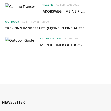
PILGERN
6. FEBRUAR 2020
JAKOBSWEG – MEINE PILGERREISE AUF DEM CAMINO FRANCÉS
OUTDOOR
5. SEPTEMBER 2020
TREKKING IM SPESSART: (M)EINE KLEINE AUSZEIT IM WALD
OUTDOORTIPPS
4. MAI 2020
MEIN KLEINER OUTDOOR-GUIDE: LEBEN IN UND MIT DER NATUR
NEWSLETTER