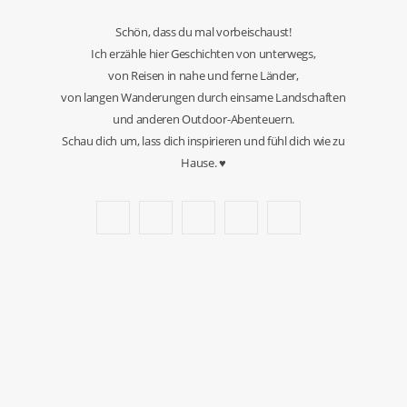
Schön, dass du mal vorbeischaust!
Ich erzähle hier Geschichten von unterwegs,
von Reisen in nahe und ferne Länder,
von langen Wanderungen durch einsame Landschaften
und anderen Outdoor-Abenteuern.
Schau dich um, lass dich inspirieren und fühl dich wie zu
Hause. ♥
F
T
I
P
Y
a
w
n
i
o
c
i
s
n
u
e
t
t
t
T
b
t
a
e
u
o
e
g
r
b