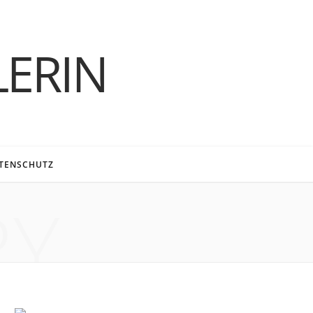
TENSCHUTZ
F
T
I
P
B
R
Y
RY
a
w
n
i
l
S
o
c
i
s
n
o
S
u
e
t
t
t
g
T