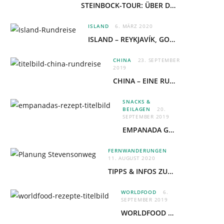
STEINBOCK-TOUR: ÜBER DEN GRAT DER ALLGÄUER HOCHALPEN
ISLAND
6. MÄRZ 2020
ISLAND – REYKJAVÍK, GOLDEN CIRCLE & BLAUE LAGUNE
CHINA
23. SEPTEMBER
2019
CHINA – EINE RUNDREISE VON PEKING BIS NACH GUILIN
SNACKS &
BEILAGEN
20.
SEPTEMBER 2019
EMPANADA GALLEGA – HERZHAFT GEFÜLLTE TEIGTASCHEN
FERNWANDERUNGEN
11. AUGUST 2020
TIPPS & INFOS ZUR PLANUNG EINER ESELWANDERUNG AUF DEM STEVENSONWEG
WORLDFOOD
6.
SEPTEMBER 2019
WORLDFOOD – GESAMMELTE REZEPTE AUS ALLER WELT