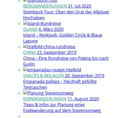
BERGWANDERUNGEN
31. Juli 2020
Steinbock-Tour: Über den Grat der Allgäuer
Hochalpen
ISLAND
6. März 2020
Island – Reykjavík, Golden Circle & Blaue
Lagune
CHINA
23. September 2019
China – Eine Rundreise von Peking bis nach
Guilin
SNACKS & BEILAGEN
20. September 2019
Empanada gallega – Herzhaft gefüllte
Teigtaschen
FERNWANDERUNGEN
11. August 2020
Tipps & Infos zur Planung einer
Eselwanderung auf dem Stevensonweg