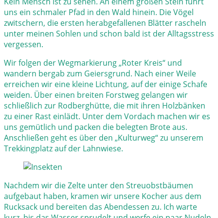
Kein Mensch ist zu sehen. An einem großen Stein führt
uns ein schmaler Pfad in den Wald hinein. Die Vögel
zwitschern, die ersten herabgefallenen Blätter rascheln
unter meinen Sohlen und schon bald ist der Alltagsstress
vergessen.
Wir folgen der Wegmarkierung „Roter Kreis“ und
wandern bergab zum Geiersgrund. Nach einer Weile
erreichen wir eine kleine Lichtung, auf der einige Schafe
weiden. Über einen breiten Forstweg gelangen wir
schließlich zur Rodberghütte, die mit ihren Holzbänken
zu einer Rast einlädt. Unter dem Vordach machen wir es
uns gemütlich und packen die belegten Brote aus.
Anschließen geht es über den „Kulturweg“ zu unserem
Trekkingplatz auf der Lahnwiese.
Nachdem wir die Zelte unter den Streuobstbäumen
aufgebaut haben, kramen wir unsere Kocher aus dem
Rucksack und bereiten das Abendessen zu. Ich warte
kurz, bis das Wasser sprudelt und werfe ein paar Nudeln