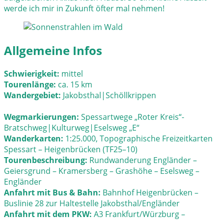
werde ich mir in Zukunft öfter mal nehmen!
Allgemeine Infos
Schwierigkeit:
mittel
Tourenlänge:
ca. 15 km
Wandergebiet:
Jakobsthal|Schöllkrippen
Wegmarkierungen:
Spessartwege „Roter Kreis“-
Bratschweg|Kulturweg|Eselsweg „E“
Wanderkarten:
1:25.000, Topographische Freizeitkarten
Spessart – Heigenbrücken (TF25–10)
Tourenbeschreibung:
Rundwanderung Engländer –
Geiersgrund – Kramersberg – Grashöhe – Eselsweg –
Engländer
Anfahrt mit Bus & Bahn:
Bahnhof Heigenbrücken –
Buslinie 28 zur Haltestelle Jakobsthal/Engländer
Anfahrt mit dem PKW:
A3 Frankfurt/Würzburg –