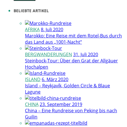
BELIEBTE ARTIKEL
AFRIKA
8. Juli 2020
Marokko: Eine Reise mit dem Rotel-Bus durch
das Land aus „1001-Nacht“
BERGWANDERUNGEN
31. Juli 2020
Steinbock-Tour: Über den Grat der Allgäuer
Hochalpen
ISLAND
6. März 2020
Island – Reykjavík, Golden Circle & Blaue
Lagune
CHINA
23. September 2019
China – Eine Rundreise von Peking bis nach
Guilin