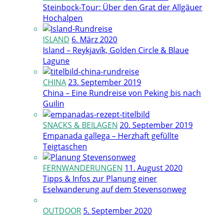
Steinbock-Tour: Über den Grat der Allgäuer
Hochalpen
ISLAND
6. März 2020
Island – Reykjavík, Golden Circle & Blaue
Lagune
CHINA
23. September 2019
China – Eine Rundreise von Peking bis nach
Guilin
SNACKS & BEILAGEN
20. September 2019
Empanada gallega – Herzhaft gefüllte
Teigtaschen
FERNWANDERUNGEN
11. August 2020
Tipps & Infos zur Planung einer
Eselwanderung auf dem Stevensonweg
OUTDOOR
5. September 2020