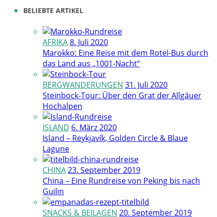
BELIEBTE ARTIKEL
AFRIKA
8. Juli 2020
Marokko: Eine Reise mit dem Rotel-Bus durch
das Land aus „1001-Nacht“
BERGWANDERUNGEN
31. Juli 2020
Steinbock-Tour: Über den Grat der Allgäuer
Hochalpen
ISLAND
6. März 2020
Island – Reykjavík, Golden Circle & Blaue
Lagune
CHINA
23. September 2019
China – Eine Rundreise von Peking bis nach
Guilin
SNACKS & BEILAGEN
20. September 2019