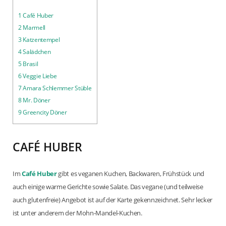
1
Café Huber
2
Marmell
3
Katzentempel
4
Salädchen
5
Brasil
6
Veggie Liebe
7
Amara Schlemmer Stüble
8
Mr. Döner
9
Greencity Döner
CAFÉ HUBER
Im
Café Huber
gibt es veganen Kuchen, Backwaren, Frühstück und
auch einige warme Gerichte sowie Salate. Das vegane (und teilweise
auch glutenfreie) Angebot ist auf der Karte gekennzeichnet. Sehr lecker
ist unter anderem der Mohn-Mandel-Kuchen.