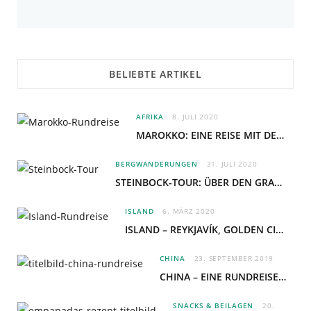
BELIEBTE ARTIKEL
AFRIKA
8. JULI 2020
MAROKKO: EINE REISE MIT DEM ROTEL-BUS DURCH DAS LAND AUS „1001-NACHT“
BERGWANDERUNGEN
31. JULI 2020
STEINBOCK-TOUR: ÜBER DEN GRAT DER ALLGÄUER HOCHALPEN
ISLAND
6. MÄRZ 2020
ISLAND – REYKJAVÍK, GOLDEN CIRCLE & BLAUE LAGUNE
CHINA
23. SEPTEMBER 2019
CHINA – EINE RUNDREISE VON PEKING BIS NACH GUILIN
SNACKS & BEILAGEN
20.