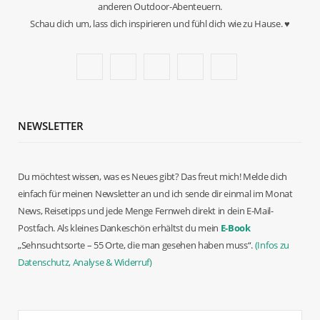
anderen Outdoor-Abenteuern.
Schau dich um, lass dich inspirieren und fühl dich wie zu Hause. ♥
F
T
I
P
Y
a
w
n
i
o
c
i
s
n
u
NEWSLETTER
e
t
t
t
T
b
t
a
e
u
Du möchtest wissen, was es Neues gibt? Das freut mich! Melde dich
einfach für meinen Newsletter an und ich sende dir einmal im Monat
o
e
g
r
b
News, Reisetipps und jede Menge Fernweh direkt in dein E-Mail-
o
r
r
e
e
Postfach. Als kleines Dankeschön erhältst du mein
E-Book
„Sehnsuchtsorte – 55 Orte, die man gesehen haben muss“.
(Infos zu
k
a
s
Datenschutz, Analyse & Widerruf)
m
t