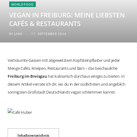
WORLDFOOD
b
t
a
e
L
u
VEGAN IN FREIBURG: MEINE LIEBSTEN
CAFÉS & RESTAURANTS
o
e
g
r
o
b
BY
JANE
17. SEPTEMBER 2024
o
r
r
e
v
e
k
a
s
i
Verträumte Gassen mit abgewetztem Kopfsteinpflaster und jeder
Menge Cafés, Kneipen, Restaurants und Bars – das beschauliche
m
t
n
Freiburg im Breisgau
hat kulinarisch durchaus einiges zu bieten. In
diesem Artikel verrate ich dir, wo du in der südlichsten und angeblich
sonnigsten Großstadt Deutschlands vegan schlemmen kannst.
Inhaltsverzeichnis