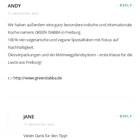
ANDY
REPLY
12 MONATEN AGO
Wir haben außerdem eine ganz besondere indische und internationale
Küche namens GREEN DABBA in Freiburg.
100 % rein vegetarische und vegane Spezialitäten mit Fokus auf
Nachhaltigkeit.
Ökoverpackungen und ein Mehrwegpfandsystem – erste Klasse für die
Leute aus Freiburg!
👉
http://www.greendabba.de
JANE
REPLY
11 MONATEN AGO
Vielen Dank für den Tipp!