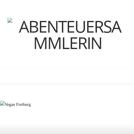
F
T
I
P
B
R
Y
a
w
n
i
l
S
o
c
i
s
n
o
S
u
e
t
t
t
g
T