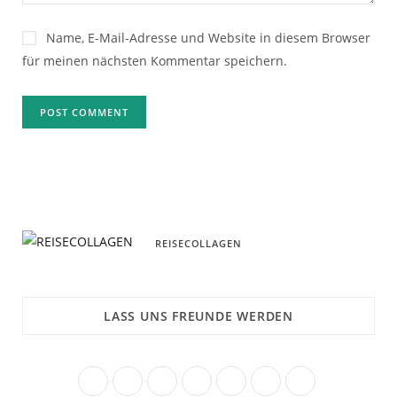
Name, E-Mail-Adresse und Website in diesem Browser
für meinen nächsten Kommentar speichern.
REISECOLLAGEN
LASS UNS FREUNDE WERDEN
F
T
I
P
R
B
Y