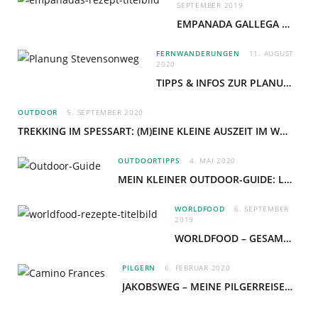
SEPTEMBER 2019
EMPANADA GALLEGA – HERZHAFT GEFÜLLTE TEIGTASCHEN
FERNWANDERUNGEN
11. AUGUST
2020
TIPPS & INFOS ZUR PLANUNG EINER ESELWANDERUNG AUF DEM STEVENSONWEG
OUTDOOR
5. SEPTEMBER 2020
TREKKING IM SPESSART: (M)EINE KLEINE AUSZEIT IM WALD
OUTDOORTIPPS
4. MAI 2020
MEIN KLEINER OUTDOOR-GUIDE: LEBEN IN UND MIT DER NATUR
WORLDFOOD
6. SEPTEMBER
2019
WORLDFOOD – GESAMMELTE REZEPTE AUS ALLER WELT
PILGERN
6. FEBRUAR 2020
JAKOBSWEG – MEINE PILGERREISE AUF DEM CAMINO FRANCÉS